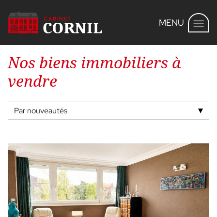
MENU
Nos biens immobiliers à
vendre
Que recherchez-vous ?
Une vente
Par nouveautés
Tous les types de bien
De 0 à 1 000 000 €
Voir les biens