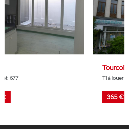
Tourcoing
T1 à louer - Ref. 625
365 €
HC