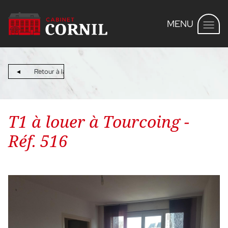
MENU
Retour à la recherche
T1 à louer à Tourcoing -
Réf. 516