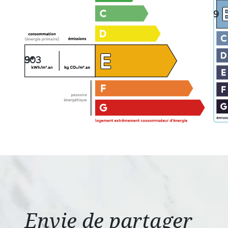
9
303
9*
Envie de partager