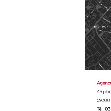
Agenc
45 pla
59200 
Tél.
03 